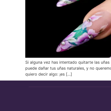
Si alguna vez has intentado quitarte las uñas
puede dañar tus uñas naturales, y no queremo
quiero decir algo: ¡es […]